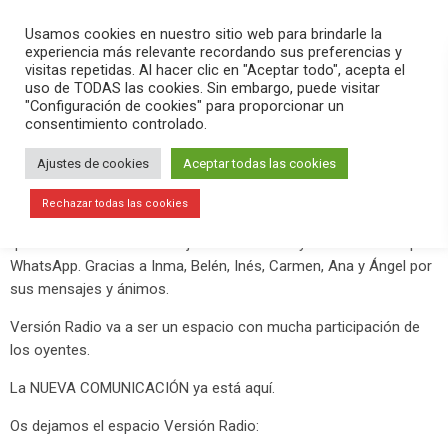
PLAY
search
menu
pause
Usamos cookies en nuestro sitio web para brindarle la
experiencia más relevante recordando sus preferencias y
visitas repetidas. Al hacer clic en "Aceptar todo", acepta el
uso de TODAS las cookies. Sin embargo, puede visitar
enero 25, 2019
"Configuración de cookies" para proporcionar un
consentimiento controlado.
Segunda emisión de Versión Radio
Ajustes de cookies
Aceptar todas las cookies
Este jueves 24 de enero de 2019 hemos hecho la segunda
emisión ? EN DIRECTO de Versión Radio en nuestra página de
Rechazar todas las cookies
Facebook
Antonio Sánchez & Javier Muñoz Comunicación
, en la
que hemos incluido mensajes de audio de oyentes enviados por
WhatsApp. Gracias a Inma, Belén, Inés, Carmen, Ana y Ángel por
sus mensajes y ánimos.
Versión Radio va a ser un espacio con mucha participación de
los oyentes.
La NUEVA COMUNICACIÓN ya está aquí.
Os dejamos el espacio Versión Radio: