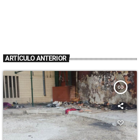
ARTÍCULO ANTERIOR
insert_link