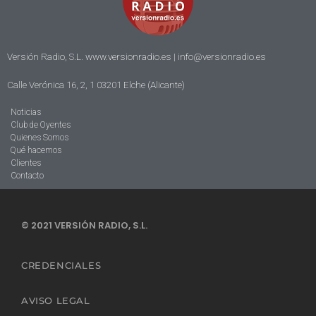
Versión Radio, S.L. www.versionradio.es |
info@versionradio.es
Calle Verónica 16, 2, 1 03201 Elche (Alicante)
Noticias
Club de Oyentes
Quienes Somos
Qué hacemos
Clientes
Contacto
© 2021 VERSIÓN RADIO, S.L.
CREDENCIALES
AVISO LEGAL