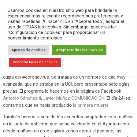
PLAY
search
menu
pause
Usamos cookies en nuestro sitio web para brindarle la
experiencia más relevante recordando sus preferencias y
visitas repetidas. Al hacer clic en "Aceptar todo", acepta el
uso de TODAS las cookies. Sin embargo, puede visitar
marzo 27, 2020
"Configuración de cookies" para proporcionar un
consentimiento controlado.
Segundo fallecimiento por
coronavirus en Elche
Ajustes de cookies
Aceptar todas las cookies
Este viernes 27 de marzo hemos contado en
Versión Radio-El
Rechazar todas las cookies
Aperitivo
el segundo fallecimiento que se conoce en Elche por
culpa del #coronavirus. Se trataba de un hombre de dad muy
avanzada, que no estaba en la UCI, pero presentaba patologías
previas. El programa lo hacemos en la página de Facebook
Antonio Sánchez & Javier Muñoz COMUNICACIÓN
. El día 24 les
contamos que se había producido
la
primera muerte
.
También hemos resumido los acuerdos adoptados esta mañana
en la junta de gobierno que se ha celebrado en el Ayuntamiento:
desde mañana un dron vigilará zonas como el pantano, las