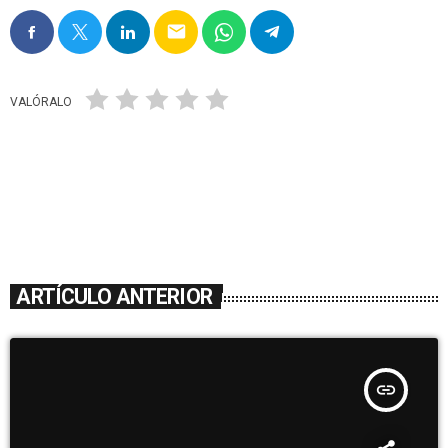
email
VALÓRALO
ARTÍCULO ANTERIOR
insert_link