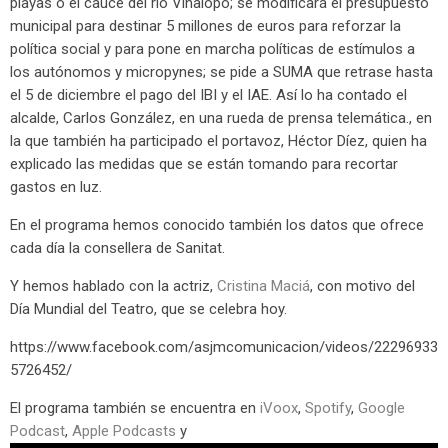
playas o el cauce del río Vinalopó; se modificará el presupuesto
municipal para destinar 5 millones de euros para reforzar la
política social y para pone en marcha políticas de estímulos a
los autónomos y micropynes; se pide a SUMA que retrase hasta
el 5 de diciembre el pago del IBI y el IAE. Así lo ha contado el
alcalde, Carlos González, en una rueda de prensa telemática., en
la que también ha participado el portavoz, Héctor Díez, quien ha
explicado las medidas que se están tomando para recortar
gastos en luz.
En el programa hemos conocido también los datos que ofrece
cada día la consellera de Sanitat.
Y hemos hablado con la actriz,
Cristina Maciá
, con motivo del
Día Mundial del Teatro, que se celebra hoy.
https://www.facebook.com/asjmcomunicacion/videos/22296933
5726452/
El programa también se encuentra en
iVoox
,
Spotify
,
Google
Podcast
,
Apple Podcasts
y