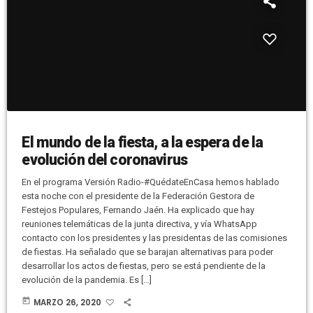
El mundo de la fiesta, a la espera de la
evolución del coronavirus
En el programa Versión Radio-#QuédateEnCasa hemos hablado
esta noche con el presidente de la Federación Gestora de
Festejos Populares, Fernando Jaén. Ha explicado que hay
reuniones telemáticas de la junta directiva, y vía WhatsApp
contacto con los presidentes y las presidentas de las comisiones
de fiestas. Ha señalado que se barajan alternativas para poder
desarrollar los actos de fiestas, pero se está pendiente de la
evolución de la pandemia. Es […]
today
MARZO 26, 2020