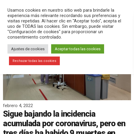
PLAY
search
menu
pause
Usamos cookies en nuestro sitio web para brindarle la
experiencia más relevante recordando sus preferencias y
visitas repetidas. Al hacer clic en "Aceptar todo", acepta el
uso de TODAS las cookies. Sin embargo, puede visitar
"Configuración de cookies" para proporcionar un
consentimiento controlado.
Ajustes de cookies
Aceptar todas las cookies
Rechazar todas las cookies
febrero 4, 2022
Sigue bajando la incidencia
acumulada por coronavirus, pero en
tres días ha habido 9 muertes en