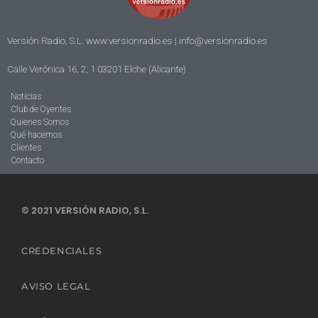
Versión Radio, S.L. www.versionradio.es |
info@versionradio.es
Calle Verónica 16, 2, 1 03201 Elche (Alicante)
Noticias
Club de Oyentes
Quienes Somos
Qué hacemos
Clientes
Contacto
© 2021 VERSIÓN RADIO, S.L.
CREDENCIALES
AVISO LEGAL