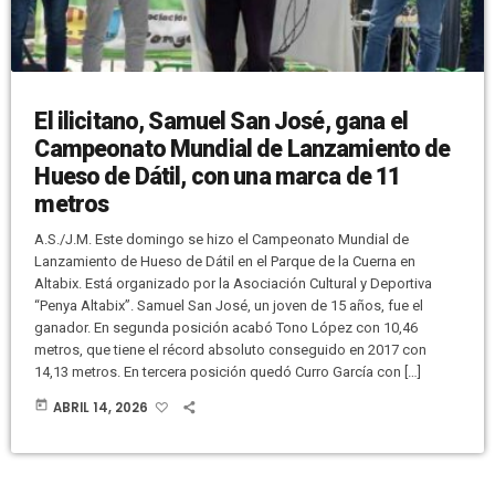
El ilicitano, Samuel San José, gana el
Campeonato Mundial de Lanzamiento de
Hueso de Dátil, con una marca de 11
metros
A.S./J.M. Este domingo se hizo el Campeonato Mundial de
Lanzamiento de Hueso de Dátil en el Parque de la Cuerna en
Altabix. Está organizado por la Asociación Cultural y Deportiva
“Penya Altabix”. Samuel San José, un joven de 15 años, fue el
ganador. En segunda posición acabó Tono López con 10,46
metros, que tiene el récord absoluto conseguido en 2017 con
14,13 metros. En tercera posición quedó Curro García con […]
today
ABRIL 14, 2026