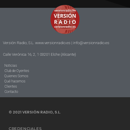
Versión Radio, S.L. www.versionradio.es |
info@versionradio.es
Calle Verónica 16, 2, 1 03201 Elche (Alicante)
Noticias
Club de Oyentes
Quienes Somos
Qué hacemos
Clientes
Contacto
© 2021 VERSIÓN RADIO, S.L.
CREDENCIALES