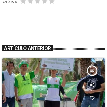
VALÓRALO
ARTÍCULO ANTERIOR
insert_link