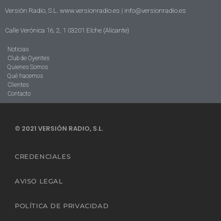
Versión Radio, S.L. www.versionradio.es |
info@versionradio.es
Calle Verónica 16, 2, 1 03201 Elche (Alicante)
Noticias
Club de Oyentes
Quienes Somos
Qué hacemos
Clientes
Contacto
© 2021 VERSIÓN RADIO, S.L.
CREDENCIALES
AVISO LEGAL
POLÍTICA DE PRIVACIDAD