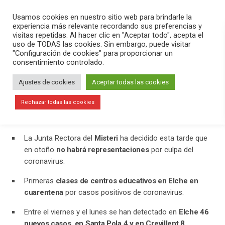
PLAY
search
menu
pause
Usamos cookies en nuestro sitio web para brindarle la
experiencia más relevante recordando sus preferencias y
visitas repetidas. Al hacer clic en "Aceptar todo", acepta el
uso de TODAS las cookies. Sin embargo, puede visitar
septiembre 15, 2020
"Configuración de cookies" para proporcionar un
consentimiento controlado.
Tampoco habrá representaciones del
Misteri d’Elx en otoño
Ajustes de cookies
Aceptar todas las cookies
En el programa
Versión Radio
hemos contado la actualidad del
Rechazar todas las cookies
día. Hemos destacado:
La Junta Rectora del
Misteri
ha decidido esta tarde que
en otoño
no habrá representaciones
por culpa del
coronavirus.
Primeras
clases de centros educativos en Elche en
cuarentena
por casos positivos de coronavirus.
Entre el viernes y el lunes se han detectado en
Elche 46
nuevos casos, en Santa Pola 4 y en Crevillent 8
.