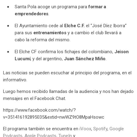
Santa Pola acoge un programa para
formar a
emprendedores
.
El Ayuntamiento cede al
Elche C.F.
el “José Díez Iborra”
para sus
entrenamientos
y a cambio el club llevará a
cabo la reforma del mismo.
El Elche CF confirma los fichajes del colombiano,
Jeison
Lucumí
, y del argentino,
Juan Sánchez Miño
.
Las noticias se pueden escuchar al principio del programa, en el
informativo.
Luego hemos recibido llamadas de la audiencia y nos han dejado
mensajes en el Facebook Chat.
https://www.facebook.com/watch/?
v=351416192895035&extid=nwWZ9tO8MpaHsowc
El programa también se encuentra en
iVoox
,
Spotify
,
Google
Podcasts
,
Apple Podcasts
,
TuneIn
y