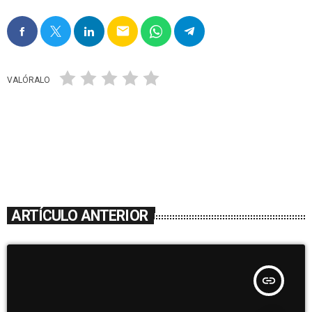
email
VALÓRALO
ARTÍCULO ANTERIOR
insert_link