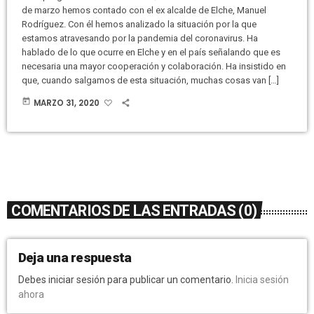
de marzo hemos contado con el ex alcalde de Elche, Manuel
Rodríguez. Con él hemos analizado la situación por la que
estamos atravesando por la pandemia del coronavirus. Ha
hablado de lo que ocurre en Elche y en el país señalando que es
necesaria una mayor cooperación y colaboración. Ha insistido en
que, cuando salgamos de esta situación, muchas cosas van […]
today
MARZO 31, 2020
COMENTARIOS DE LAS ENTRADAS (0)
Deja una respuesta
Debes iniciar sesión para publicar un comentario.
Inicia sesión
ahora