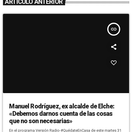
ARTÍCULO ANTERIOR
insert_link
Manuel Rodríguez, ex alcalde de Elche:
«Debemos darnos cuenta de las cosas
que no son necesarias»
En el programa Versión Radio-#QuédateEnCasa de este martes 31