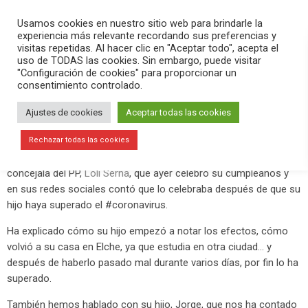
PLAY
search
menu
pause
Usamos cookies en nuestro sitio web para brindarle la
experiencia más relevante recordando sus preferencias y
visitas repetidas. Al hacer clic en "Aceptar todo", acepta el
uso de TODAS las cookies. Sin embargo, puede visitar
abril 1, 2020
"Configuración de cookies" para proporcionar un
consentimiento controlado.
Testimonio en primera persona de
quien ha superado el coronavirus
Ajustes de cookies
Aceptar todas las cookies
El programa
Versión Radio-El Aperitivo
de este primer día del
Rechazar todas las cookies
mes de abril ha sido especial, ya que nos ha acompañado la
concejala del PP,
Loli Serna
, que ayer celebró su cumpleaños y
en sus redes sociales contó que lo celebraba después de que su
hijo haya superado el #coronavirus.
Ha explicado cómo su hijo empezó a notar los efectos, cómo
volvió a su casa en Elche, ya que estudia en otra ciudad… y
después de haberlo pasado mal durante varios días, por fin lo ha
superado.
También hemos hablado con su hijo, Jorge, que nos ha contado