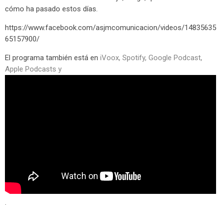
cómo ha pasado estos días.
https://www.facebook.com/asjmcomunicacion/videos/14835635
65157900/
El programa también está en
iVoox,
Spotify
,
Google Podcast
,
Apple Podcasts
y
.