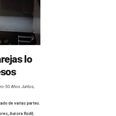
rejas lo
esos
Oro-50 Años Juntos,
tado de varias partes.
ores, Aurora Rodil
,