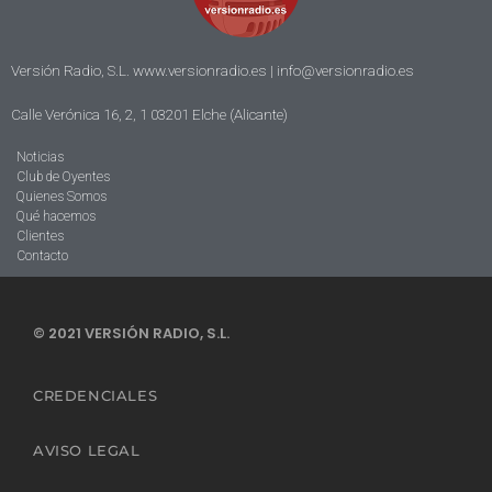
Versión Radio, S.L. www.versionradio.es |
info@versionradio.es
Calle Verónica 16, 2, 1 03201 Elche (Alicante)
Noticias
Club de Oyentes
Quienes Somos
Qué hacemos
Clientes
Contacto
© 2021 VERSIÓN RADIO, S.L.
CREDENCIALES
AVISO LEGAL