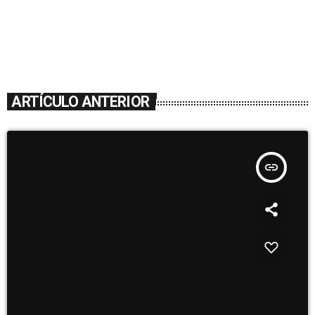
ARTÍCULO ANTERIOR
insert_link