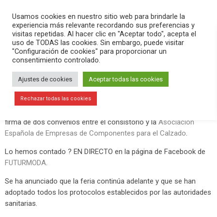
PLAY
search
menu
pause
Usamos cookies en nuestro sitio web para brindarle la
experiencia más relevante recordando sus preferencias y
visitas repetidas. Al hacer clic en "Aceptar todo", acepta el
uso de TODAS las cookies. Sin embargo, puede visitar
marzo 9, 2020
"Configuración de cookies" para proporcionar un
consentimiento controlado.
Todo preparado para la 43 edición de
FUTURMODA
Ajustes de cookies
Aceptar todas las cookies
La Sala del Consell del
Ajuntament d’Elx
ha acogido esta mañana
Rechazar todas las cookies
la rueda de prensa de presentación de la feria FUTURMODA y la
firma de dos convenios entre el consistorio y la
Asociación
Española de Empresas de Componentes para el Calzado
.
Lo hemos contado ? EN DIRECTO en la página de Facebook de
FUTURMODA
.
Se ha anunciado que la feria continúa adelante y que se han
adoptado todos los protocolos establecidos por las autoridades
sanitarias.