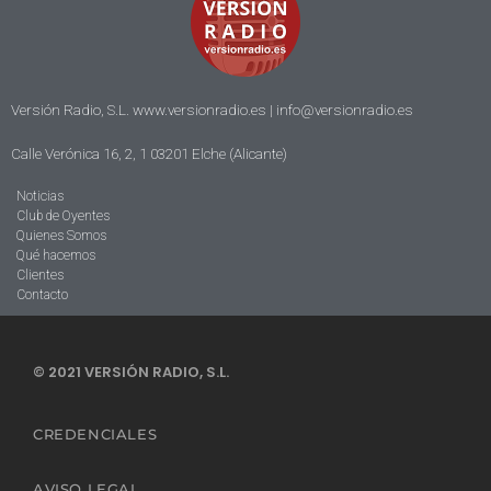
Versión Radio, S.L. www.versionradio.es |
info@versionradio.es
Calle Verónica 16, 2, 1 03201 Elche (Alicante)
Noticias
Club de Oyentes
Quienes Somos
Qué hacemos
Clientes
Contacto
© 2021 VERSIÓN RADIO, S.L.
CREDENCIALES
AVISO LEGAL