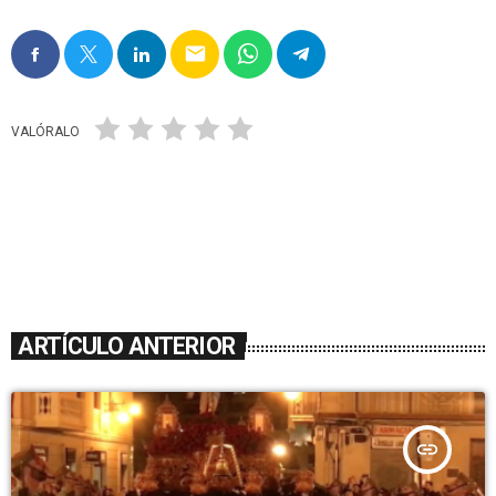
email
VALÓRALO
ARTÍCULO ANTERIOR
insert_link