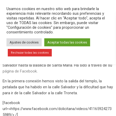
PLAY
search
menu
pause
Usamos cookies en nuestro sitio web para brindarle la
experiencia más relevante recordando sus preferencias y
visitas repetidas. Al hacer clic en "Aceptar todo", acepta el
uso de TODAS las cookies. Sin embargo, puede visitar
abril 18, 2019
"Configuración de cookies" para proporcionar un
consentimiento controlado.
Traslado procesional de la Virgen de
los Dolores
Ajustes de cookies
Aceptar todas las cookies
Este Miércoles Santo hemos contado ? EN DIRECTO el traslado
Rechazar todas las cookies
procesional de la Virgen de los Dolores desde la parroquia del
Salvador hasta la Basílica de Santa María. Ha sido a través de su
página de Facebook
.
En la primera conexión hemos visto la salida del templo, la
petalada que ha habido en la calle Salvador y la dificultad que hay
para ir de la calle Salvador a la calle Troneta.
[facebook
url=»https://www.facebook.com/dolicitana/videos/41165924273
5989/» /]