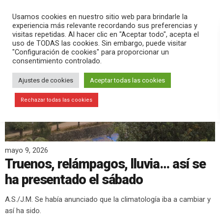
PLAY
search
menu
pause
Usamos cookies en nuestro sitio web para brindarle la
experiencia más relevante recordando sus preferencias y
visitas repetidas. Al hacer clic en "Aceptar todo", acepta el
uso de TODAS las cookies. Sin embargo, puede visitar
"Configuración de cookies" para proporcionar un
consentimiento controlado.
Ajustes de cookies
Aceptar todas las cookies
Rechazar todas las cookies
mayo 9, 2026
Truenos, relámpagos, lluvia… así se
ha presentado el sábado
A.S./J.M. Se había anunciado que la climatología iba a cambiar y
así ha sido.