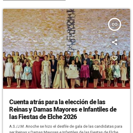
insert_link
Cuenta atrás para la elección de las
Reinas y Damas Mayores e Infantiles de
las Fiestas de Elche 2026
A.S./J.M. Anoche se hizo el desfile de gala de las candidatas para
ser Reinas y Damas Mayores e Infantiles de las Fiestas de Elche.