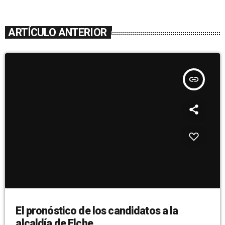
ARTÍCULO ANTERIOR
insert_link
El pronóstico de los candidatos a la
alcaldía de Elche