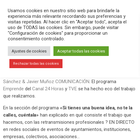
PLAY
search
menu
pause
Usamos cookies en nuestro sitio web para brindarle la
experiencia más relevante recordando sus preferencias y
visitas repetidas. Al hacer clic en "Aceptar todo", acepta el
uso de TODAS las cookies. Sin embargo, puede visitar
mayo 25, 2019
"Configuración de cookies" para proporcionar un
consentimiento controlado.
TVE se hace eco del trabajo de
Antonio Sánchez & Javier Muñoz
Ajustes de cookies
Aceptar todas las cookies
COMUNICACIÓN
Rechazar todas las cookies
Este sábado 25 de mayo es un día muy especial para
Antonio
Sánchez & Javier Muñoz COMUNICACIÓN
. El programa
Emprende
del
Canal 24 Horas
y
TVE
se ha hecho eco del trabajo
que realizamos.
En la sección del programa
«Si tienes una buena idea, no te la
calles, cuéntala»
han explicado en qué consiste el trabajo que
hacemos, con las retransmisiones profesionales ? EN DIRECTO
en redes sociales de eventos de ayuntamientos, instituciones,
empresas, colectivos, asociaciones…