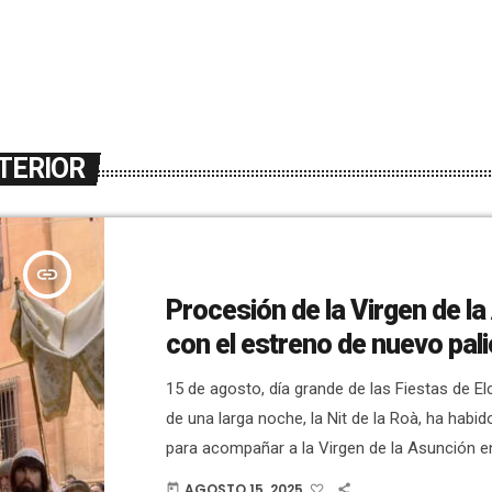
TERIOR
insert_link
Procesión de la Virgen de l
con el estreno de nuevo pali
15 de agosto, día grande de las Fiestas de E
de una larga noche, la Nit de la Roà, ha habi
para acompañar a la Virgen de la Asunción e
El obispo de la Diócesis, José Ignacio Munilla
AGOSTO 15, 2025
today