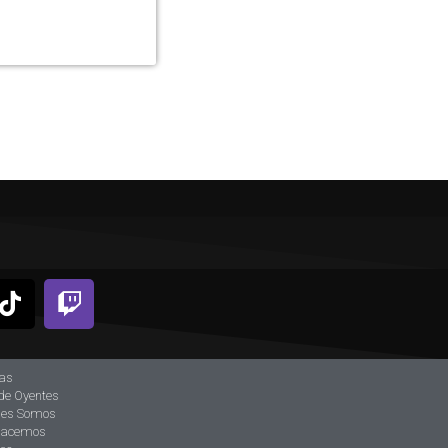
ias
de Oyentes
nes Somos
hacemos