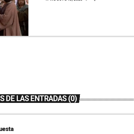
la procesión. Y no ha sido el único obispo qu
el portaestandarte del Misteri, como ya ha c
Radio, es el […]
 DE LAS ENTRADAS (0)
uesta