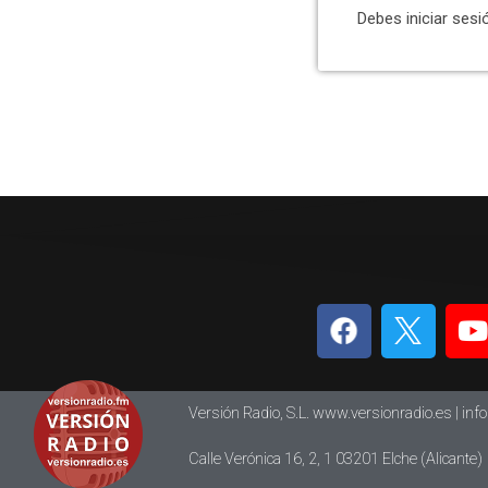
Debes iniciar sesi
Versión Radio, S.L. www.versionradio.es |
inf
Calle Verónica 16, 2, 1 03201 Elche (Alicante)