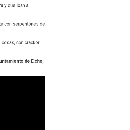
a y que iban a
età con serpentones de
s cosas, con cracker
yuntamiento de Elche,