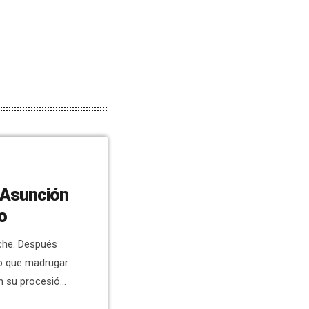
a Asunción
o
lche. Después
do que madrugar
n su procesión.
, ha presidido