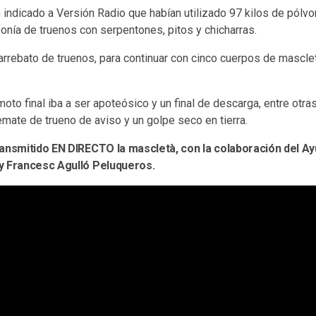
ndicado a Versión Radio que habían utilizado 97 kilos de pólvor
onía de truenos con serpentones, pitos y chicharras.
 arrebato de truenos, para continuar con cinco cuerpos de mascl
moto final iba a ser apoteósico y un final de descarga, entre otra
mate de trueno de aviso y un golpe seco en tierra.
ransmitido EN DIRECTO la mascletà, con la colaboración del A
y Francesc Agulló Peluqueros.