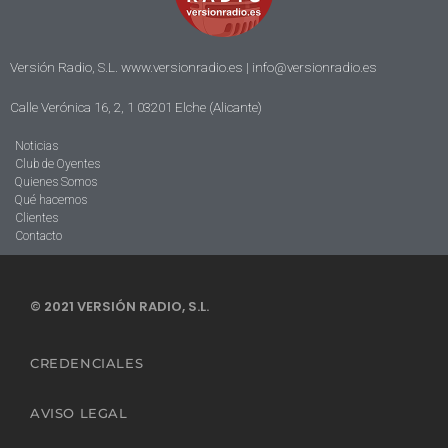
Versión Radio, S.L. www.versionradio.es |
info@versionradio.es
Calle Verónica 16, 2, 1 03201 Elche (Alicante)
Noticias
Club de Oyentes
Quienes Somos
Qué hacemos
Clientes
Contacto
© 2021 VERSIÓN RADIO, S.L.
CREDENCIALES
AVISO LEGAL