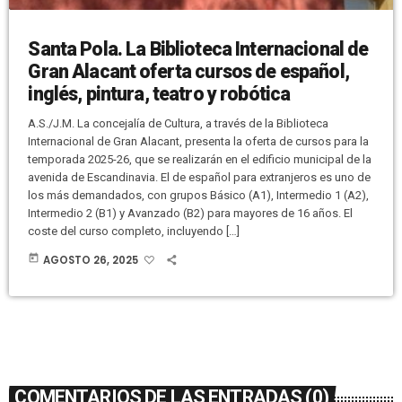
Santa Pola. La Biblioteca Internacional de
Gran Alacant oferta cursos de español,
inglés, pintura, teatro y robótica
A.S./J.M. La concejalía de Cultura, a través de la Biblioteca
Internacional de Gran Alacant, presenta la oferta de cursos para la
temporada 2025-26, que se realizarán en el edificio municipal de la
avenida de Escandinavia. El de español para extranjeros es uno de
los más demandados, con grupos Básico (A1), Intermedio 1 (A2),
Intermedio 2 (B1) y Avanzado (B2) para mayores de 16 años. El
coste del curso completo, incluyendo […]
today
AGOSTO 26, 2025
COMENTARIOS DE LAS ENTRADAS (0)