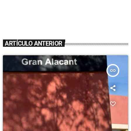
ARTÍCULO ANTERIOR
insert_link