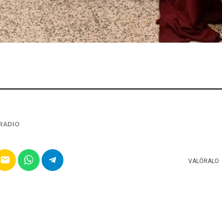
RADIO
email
VALÓRALO