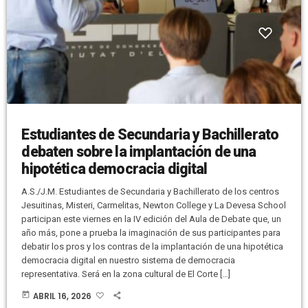
Estudiantes de Secundaria y Bachillerato
debaten sobre la implantación de una
hipotética democracia digital
A.S./J.M. Estudiantes de Secundaria y Bachillerato de los centros
Jesuitinas, Misteri, Carmelitas, Newton College y La Devesa School
participan este viernes en la IV edición del Aula de Debate que, un
año más, pone a prueba la imaginación de sus participantes para
debatir los pros y los contras de la implantación de una hipotética
democracia digital en nuestro sistema de democracia
representativa. Será en la zona cultural de El Corte […]
today
ABRIL 16, 2026