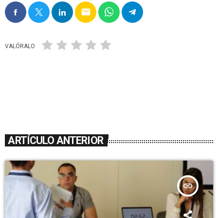
email
VALÓRALO
ARTÍCULO ANTERIOR
insert_link