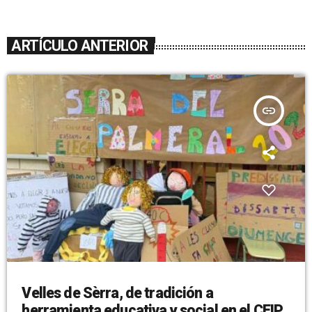
ARTÍCULO ANTERIOR
insert_link
Velles de Sèrra, de tradición a
herramienta educativa y social en el CEIP