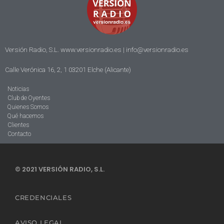
Versión Radio, S.L. www.versionradio.es |
info@versionradio.es
Calle Verónica 16, 2, 1 03201 Elche (Alicante)
Noticias
Club de Oyentes
Quienes Somos
Qué hacemos
Clientes
Contacto
© 2021 VERSIÓN RADIO, S.L.
CREDENCIALES
AVISO LEGAL