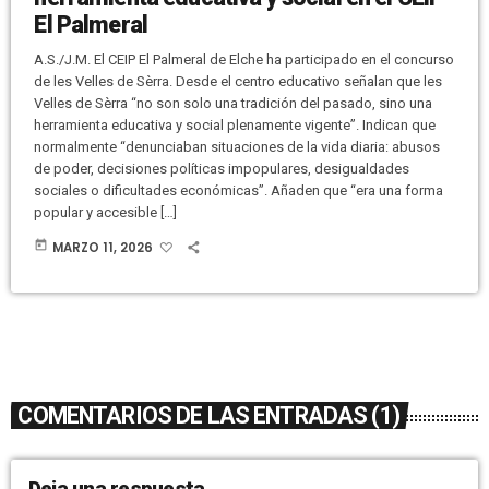
El Palmeral
A.S./J.M. El CEIP El Palmeral de Elche ha participado en el concurso
de les Velles de Sèrra. Desde el centro educativo señalan que les
Velles de Sèrra “no son solo una tradición del pasado, sino una
herramienta educativa y social plenamente vigente”. Indican que
normalmente “denunciaban situaciones de la vida diaria: abusos
de poder, decisiones políticas impopulares, desigualdades
sociales o dificultades económicas”. Añaden que “era una forma
popular y accesible […]
today
MARZO 11, 2026
COMENTARIOS DE LAS ENTRADAS (1)
Deja una respuesta