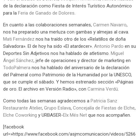
de la declaración como Fiesta de Interés Turístico Autonómico
para la
Feria de Ganado de Dolores
.
En cuanto a las colaboraciones semanales,
Carmen Navarro
,
nos ha preparado una merluza con gambas y almejas al cava.
Mati Fernández
nos ha traído otro de los «Relatillos de doña
Salvadora». El de hoy ha sido «El atardecer».
Antonio Pardo
en su
Deportes Sin Adjetivos nos ha hablado de atletismo.
Miguel
Ángel Sánchez
, jefe de operaciones y director de marketing en
TodoPalmera
nos ha hablado del aniversario de la declaración
del Palmeral como Patrimonio de la Humanidad por la UNESCO,
que se cumple el sábado. Y hemos estrenado sección «Páginas
de oro. El archivo en Versión Radio», con
Carmina Verdú
.
Como todas las semanas agradecemos a
Patricia Sanz
Restaurante Atelier
,
Grupo Eslava
,
Concejalía de Fiestas de Elche
,
Elche Coworking
y URBASER-
Elx Més Net
que nos acompañen.
[facebook
url=»https://www.facebook.com/asjmcomunicacion/videos/5266