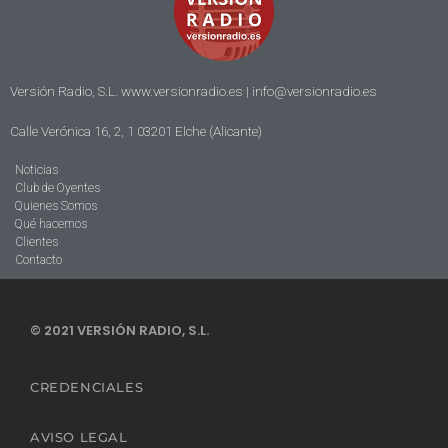
Versión Radio, S.L. www.versionradio.es |
info@versionradio.es
Calle Verónica 16, 2, 1 03201 Elche (Alicante)
Noticias
Club de Oyentes
Quienes Somos
Qué hacemos
Clientes
Contacto
© 2021 VERSIÓN RADIO, S.L.
CREDENCIALES
AVISO LEGAL