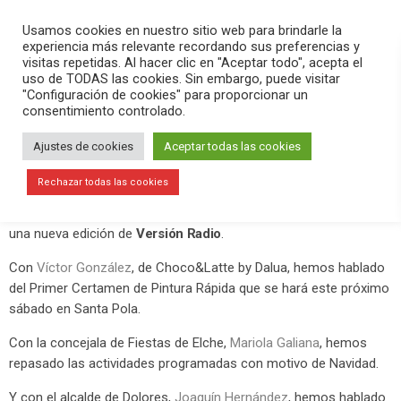
PLAY
search
menu
pause
Usamos cookies en nuestro sitio web para brindarle la
experiencia más relevante recordando sus preferencias y
visitas repetidas. Al hacer clic en "Aceptar todo", acepta el
uso de TODAS las cookies. Sin embargo, puede visitar
noviembre 27, 2019
"Configuración de cookies" para proporcionar un
consentimiento controlado.
Versión Radio: Navidad en Elche,
pintura en Santa Pola y distinción
Ajustes de cookies
Aceptar todas las cookies
para la Feria de Ganado de Dolores
Rechazar todas las cookies
Este miércoles 27 de noviembre hemos hecho ? EN DIRECTO
una nueva edición de
Versión Radio
.
Con
Víctor González
, de Choco&Latte by Dalua, hemos hablado
del Primer Certamen de Pintura Rápida que se hará este próximo
sábado en Santa Pola.
Con la concejala de Fiestas de Elche,
Mariola Galiana
, hemos
repasado las actividades programadas con motivo de Navidad.
Y con el alcalde de Dolores,
Joaquín Hernández
, hemos hablado