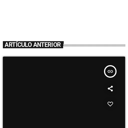
ARTÍCULO ANTERIOR
insert_link