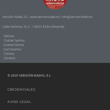
Versión Radio, S.L. www.versionradio.es |
info@versionradio.es
Calle Verónica 16, 2, 1 03201 Elche (Alicante)
Noticias
Club de Oyentes
Quienes Somos
Qué hacemos
Clientes
Contacto
© 2021 VERSIÓN RADIO, S.L.
CREDENCIALES
AVISO LEGAL