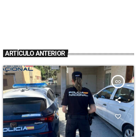
ARTÍCULO ANTERIOR
insert_link