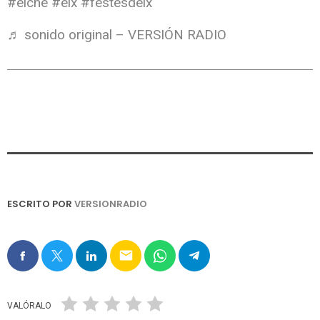
#elche
#elx
#festesdelx
♬ sonido original – VERSIÓN RADIO
ESCRITO POR
VERSIONRADIO
email
VALÓRALO