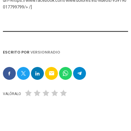
url=»https://www.facebook.com/www.dolores.es/videos/959190
017799799/» /]
ESCRITO POR
VERSIONRADIO
email
VALÓRALO