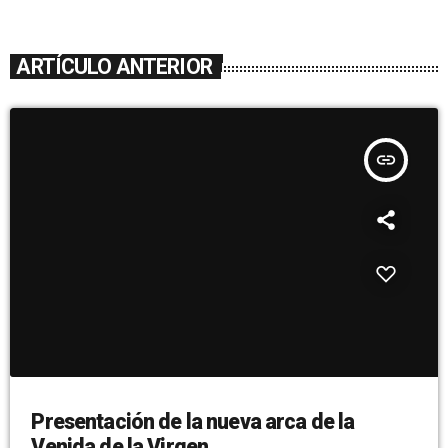
ARTÍCULO ANTERIOR
insert_link
Presentación de la nueva arca de la
Venida de la Virgen