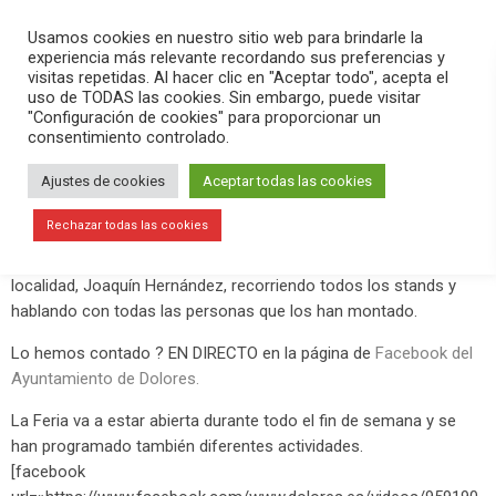
PLAY
search
menu
pause
Usamos cookies en nuestro sitio web para brindarle la
experiencia más relevante recordando sus preferencias y
visitas repetidas. Al hacer clic en "Aceptar todo", acepta el
uso de TODAS las cookies. Sin embargo, puede visitar
diciembre 14, 2019
"Configuración de cookies" para proporcionar un
consentimiento controlado.
VI Feria de Navidad de Dolores
Ajustes de cookies
Aceptar todas las cookies
Durante todo el fin de semana se puede visitar la
VI Feria de
Navidad de Dolores
.
Rechazar todas las cookies
Esta noche la hemos visitado en compañía del alcalde de la
localidad, Joaquín Hernández, recorriendo todos los stands y
hablando con todas las personas que los han montado.
Lo hemos contado ? EN DIRECTO en la página de
Facebook del
Ayuntamiento de Dolores.
La Feria va a estar abierta durante todo el fin de semana y se
han programado también diferentes actividades.
[facebook