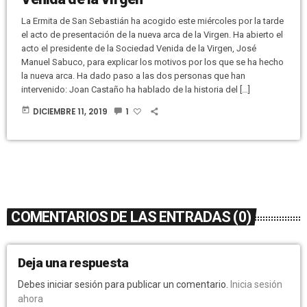
La Ermita de San Sebastián ha acogido este miércoles por la tarde
el acto de presentación de la nueva arca de la Virgen. Ha abierto el
acto el presidente de la Sociedad Venida de la Virgen, José
Manuel Sabuco, para explicar los motivos por los que se ha hecho
la nueva arca. Ha dado paso a las dos personas que han
intervenido: Joan Castaño ha hablado de la historia del […]
today
DICIEMBRE 11, 2019
1
COMENTARIOS DE LAS ENTRADAS (0)
Deja una respuesta
Debes iniciar sesión para publicar un comentario.
Inicia sesión
ahora