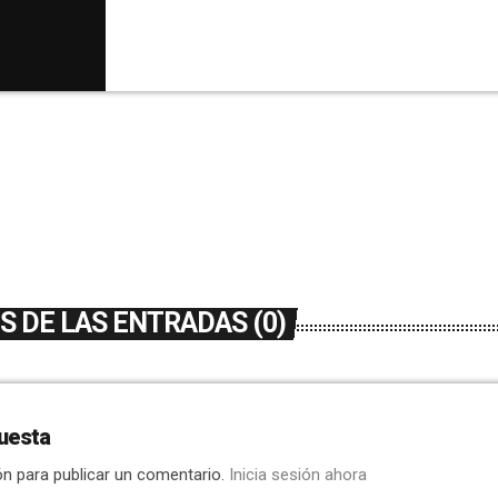
hablado con la Reina Mayor de las Fiestas de 
Irles; también con la empresaria y presidenta
de la Santa Mujer Verónica, Ana Sánchez; y co
 DE LAS ENTRADAS (0)
uesta
ón para publicar un comentario.
Inicia sesión ahora