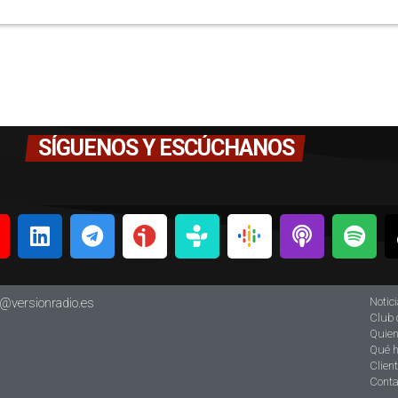
SÍGUENOS Y ESCÚCHANOS
Notic
o@versionradio.es
Club 
Quie
Qué 
Clien
Conta