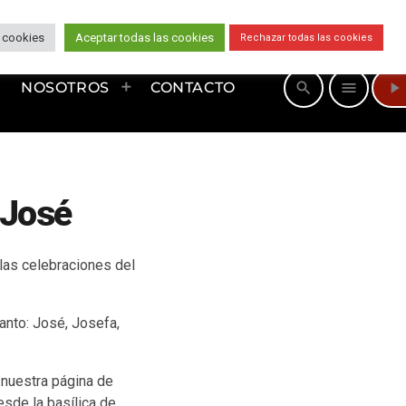
 cookies
Aceptar todas las cookies
Rechazar todas las cookies
play_arrow
search
menu
NOSOTROS
CONTACTO
 José
las celebraciones del
anto: José, Josefa,
 nuestra página de
sde la basílica de