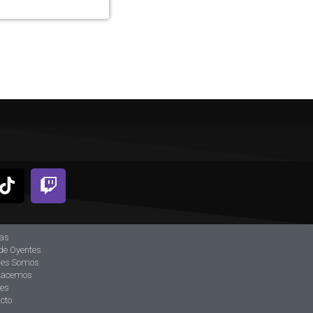
ias
de Oyentes
nes Somos
hacemos
tes
cto