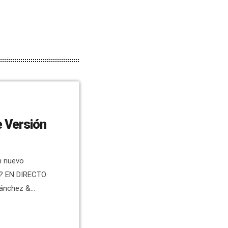
e Versión
n nuevo
 ? EN DIRECTO
Sánchez &
ido los
virus. Hemos