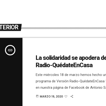
TERIOR
insert_link
La solidaridad se apodera d
Radio-QuédateEnCasa
Este miércoles 18 de marzo hemos hecho u
programa de Versión Radio-QuédateEnCasa
en nuestra página de Facebook de Antonio 
Javier Muñoz COMUNICACIÓN. Hemos conoc
MARZO 19, 2020
today
últimos datos sobre la pandemia del corona