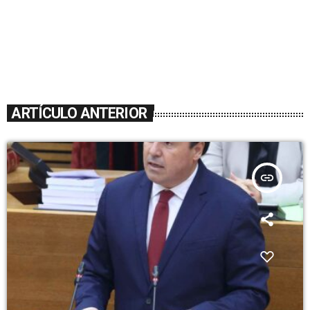
ARTÍCULO ANTERIOR
insert_link