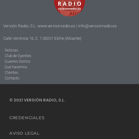
Versión Radio, S.L. www.versionradio.es |
info@versionradio.es
Calle Verónica 16, 2, 1 03201 Elche (Alicante)
Noticias
Club de Oyentes
Quienes Somos
Qué hacemos
Clientes
Contacto
© 2021 VERSIÓN RADIO, S.L.
CREDENCIALES
AVISO LEGAL