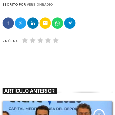
ESCRITO POR
VERSIONRADIO
email
VALÓRALO
ARTÍCULO ANTERIOR
insert_link