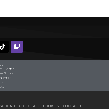
ias
de Oyentes
nes Somos
hacemos
tes
cto
IVACIDAD
POLÍTICA DE COOKIES
CONTACTO