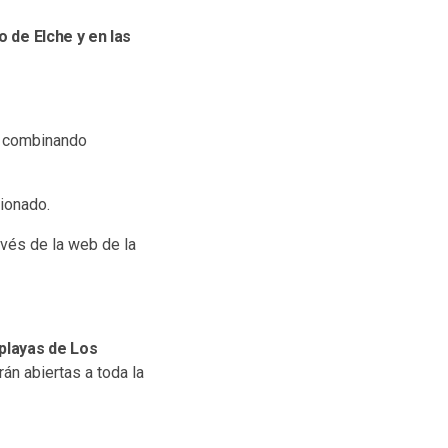
o de Elche y en las
o, combinando
cionado.
avés de la web de la
 playas de Los
án abiertas a toda la