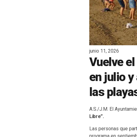
junio 11, 2026
Vuelve el
en julio 
las playa
A.S./J.M. El Ayuntami
Libre”.
Las personas que parti
programa en septiemb