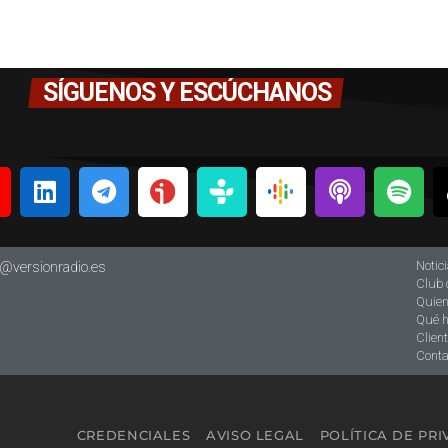
SÍGUENOS Y ESCÚCHANOS
Notic
o@versionradio.es
Club 
Quie
Qué 
Clien
Conta
CREDENCIALES
AVISO LEGAL
POLÍTICA DE PR