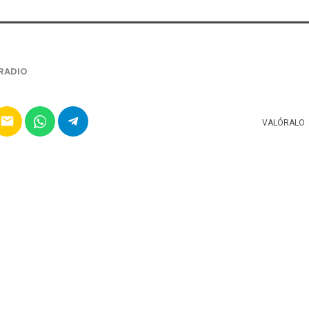
RADIO
email
VALÓRALO