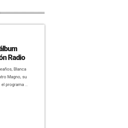
 álbum
ón Radio
leaños, Blanca
atro Magno, su
 el programa El
hez y Javier
p alternativo y
re sorprender a
, con diferentes