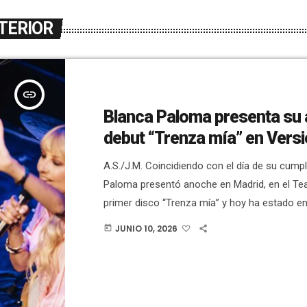
TERIOR
insert_link
Blanca Paloma presenta su
debut “Trenza mía” en Versi
A.S./J.M. Coincidiendo con el día de su cump
Paloma presentó anoche en Madrid, en el Te
primer disco “Trenza mía” y hoy ha estado en
Aperitivo de Versión Radio, con Antonio Sánc
JUNIO 10, 2026
today
Muñoz. Es un disco que fusiona flamenco, po
electrónica de vanguardia. Ha dicho que quie
las personas que la siguen desde el principio
estilos, […]