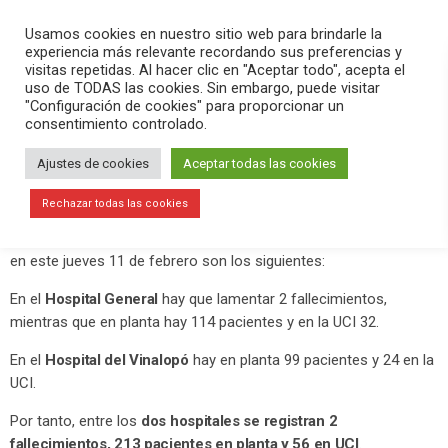
PLAY
search
menu
pause
Usamos cookies en nuestro sitio web para brindarle la
experiencia más relevante recordando sus preferencias y
visitas repetidas. Al hacer clic en "Aceptar todo", acepta el
uso de TODAS las cookies. Sin embargo, puede visitar
febrero 11, 2021
"Configuración de cookies" para proporcionar un
consentimiento controlado.
Ya se aprecia un descenso de casos
de coronavirus en los hospitales,
Ajustes de cookies
Aceptar todas las cookies
pero sigue habiendo fallecimientos
Rechazar todas las cookies
Los datos de los hospitales públicos de Elche por coronavirus
en este jueves 11 de febrero son los siguientes:
En el
Hospital General
hay que lamentar 2 fallecimientos,
mientras que en planta hay 114 pacientes y en la UCI 32.
En el
Hospital del Vinalopó
hay en planta 99 pacientes y 24 en la
UCI.
Por tanto, entre los
dos hospitales se registran 2
fallecimientos, 213 pacientes en planta y 56 en UCI
.