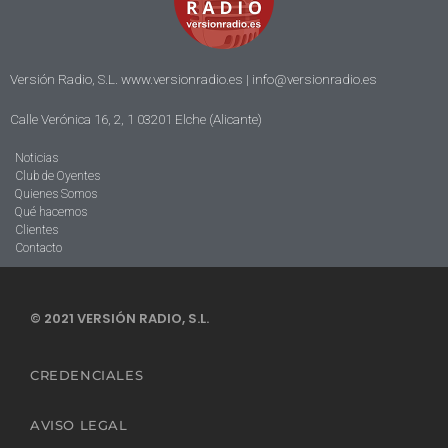
Versión Radio, S.L. www.versionradio.es |
info@versionradio.es
Calle Verónica 16, 2, 1 03201 Elche (Alicante)
Noticias
Club de Oyentes
Quienes Somos
Qué hacemos
Clientes
Contacto
© 2021 VERSIÓN RADIO, S.L.
CREDENCIALES
AVISO LEGAL