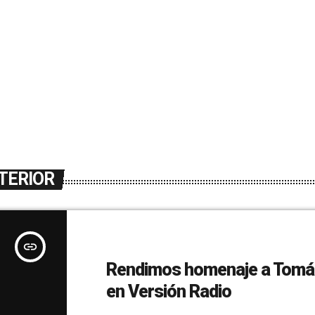
TERIOR
insert_link
Rendimos homenaje a Tomá
en Versión Radio