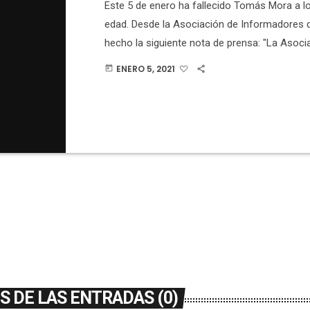
Este 5 de enero ha fallecido Tomás Mora a l
edad. Desde la Asociación de Informadores 
hecho la siguiente nota de prensa: "La Asoci
Informadores de Elche muestra su pesar por 
ENERO 5, 2021
today
fallecimiento, esta tarde, de Tomás Mora Ser
años, uno de sus asociados más veteranos, 
más sentidas condolencias a sus familiares
fue un infatigable luchador […]
 DE LAS ENTRADAS (0)