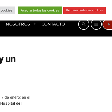
 cookies
Aceptar todas las cookies
Rechazar todas las cookies
play_arrow
search
menu
NOSOTROS
CONTACTO
y un
 7 de enero: en el
l
Hospital del