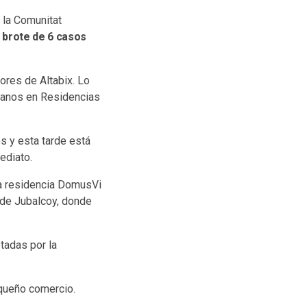
 la Comunitat
 brote de 6 casos
res de Altabix. Lo
cianos en Residencias
os y esta tarde está
ediato.
a residencia DomusVi
o de Jubalcoy, donde
tadas por la
equeño comercio.