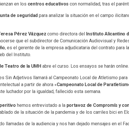
ienzan en los
centros educativos
con normalidad, tras el parén
junta de seguridad
para analizar la situación en el campo ilicita
Teresa Pérez Vázquez
como directora del
Instituto Alicantino 
nocerse que el subdirector de Comunicación Audiovisual y Rede
año
, es el gerente de la empresa adjudicataria del contrato para l
eb del Instituto.
e Teatro de la UMH
abre el curso. Los ensayos se harán online.
es Sin Adjetivos llamará al Campeonato Local de Atletismo par
telectual a partir de ahora «
Campeonato Local de Paratletis
te luchador por la igualdad, fallecido esta semana.
peritivo
hemos entrevistado a la
portavoz de Compromís y conc
blado de la situación de la pandemia y de los carriles bici en El
o llamadas de la audiencia y nos han dejado mensajes en el Fa