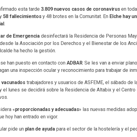
nfirmado esta tarde
3.809 nuevos casos de coronavirus
en toda
ay
58 fallecimientos
y 48 brotes en la Comunitat. En
Elche hay un
al
.
itar de Emergencia
desinfectará la Residencia de Personas Mayo
desde la Asociación por los Derechos y el Bienestar de los An
lcalde ha hecho la gestión.
se han puesto en contacto con
ADBAR
. Se les van a enviar plan
agan una inspección ocular y reconocimiento para trabajar de inm
 vacunados
trabajadores y usuarios de ASFEME, el sábado de l
y el lunes se decidirá sobre la Residencia de Altabix y el Centr
vos.
sidera «
proporcionadas y adecuadas
» las nuevas medidas adop
ue hoy han entrado en vigor.
ular pide un
plan de ayuda
para el sector de la hostelería y el p