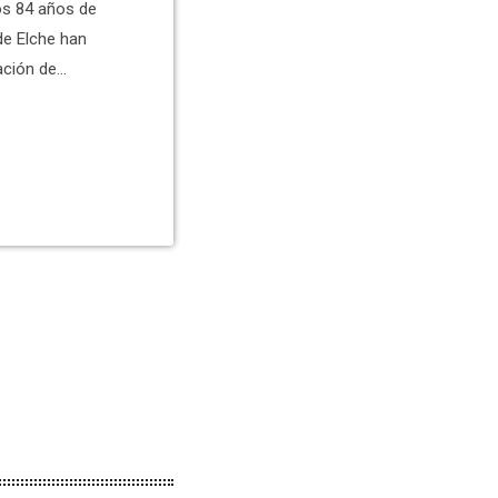
os 84 años de
de Elche han
ación de
el
rano, de 84
y expresa sus
. Tomás Mora