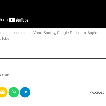
n se encuentran en
iVoox
,
Spotify
,
Google Podcasts
,
Apple
uTube
.
RADIO
email
VALÓRALO