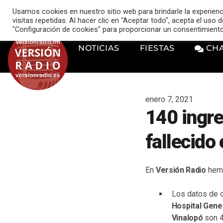
VERSIÓN RADIO
Usamos cookies en nuestro sitio web para brindarle la experien
music_note
visitas repetidas. Al hacer clic en "Aceptar todo", acepta el uso
"Configuración de cookies" para proporcionar un consentimient
NOTICIAS
FIESTAS
CH
enero 7, 2021
140 ingre
fallecido
En
Versión Radio
hemo
Los datos de o
Hospital Gene
Vinalopó
son 4