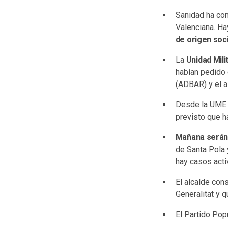
Sanidad ha co
Valenciana. H
de origen soci
La
Unidad Mil
habían pedido 
(ADBAR) y el a
Desde la UME 
previsto que h
Mañana serán
de Santa Pola 
hay casos acti
El alcalde con
Generalitat y q
El Partido Pop