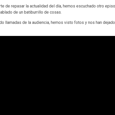
arte de repasar la actualidad del día, hemos escuchado otro epis
hablado de un batiburrillo de cosas.
o llamadas de la audiencia, hemos visto fotos y nos han dejad