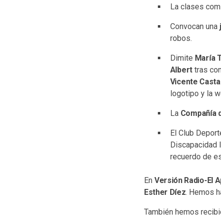
La clases com
Convocan una
robos.
Dimite
María 
Albert
tras co
Vicente Cast
logotipo y la w
La
Compañía d
El Club Deport
Discapacidad In
recuerdo de es
En
Versión Radio-El A
Esther Díez
. Hemos ha
También hemos recibid