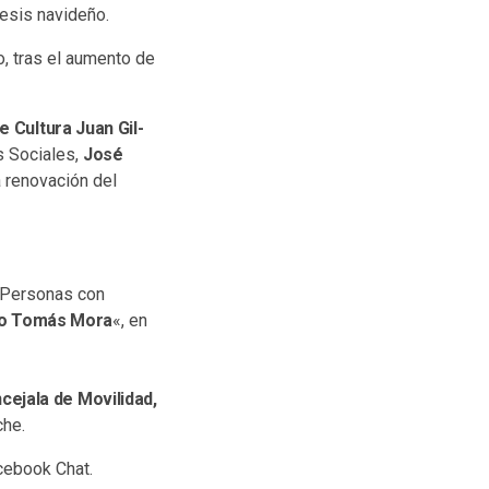
tesis navideño.
no, tras el aumento de
de Cultura Juan Gil-
s Sociales,
José
a renovación del
a Personas con
mo Tomás Mora
«, en
ejala de Movilidad,
che.
cebook Chat.