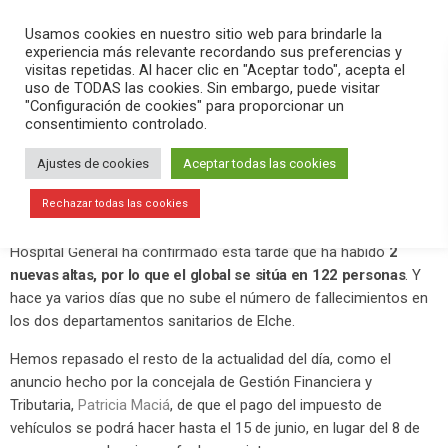
PLAY
search
menu
pause
Usamos cookies en nuestro sitio web para brindarle la
experiencia más relevante recordando sus preferencias y
visitas repetidas. Al hacer clic en "Aceptar todo", acepta el
uso de TODAS las cookies. Sin embargo, puede visitar
abril 29, 2020
"Configuración de cookies" para proporcionar un
consentimiento controlado.
2 nuevas altas en el Hospital General
eleva a 122 el total
Ajustes de cookies
Aceptar todas las cookies
En el programa
Versión Radio-#QuédateEnCasa
de este
Rechazar todas las cookies
miércoles hemos contado los datos sobre el #coronavirus. El
Hospital General ha confirmado esta tarde que ha habido
2
nuevas altas, por lo que el global se sitúa en 122 personas
. Y
hace ya varios días que no sube el número de fallecimientos en
los dos departamentos sanitarios de Elche.
Hemos repasado el resto de la actualidad del día, como el
anuncio hecho por la concejala de Gestión Financiera y
Tributaria,
Patricia Maciá
, de que el pago del impuesto de
vehículos se podrá hacer hasta el 15 de junio, en lugar del 8 de