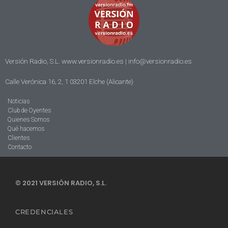
Versión Radio, S.L. www.versionradio.es |
info@versionradio.es
Calle Verónica 16, 2, 1 03201 Elche (Alicante)
Noticias
Club de Oyentes
Quienes Somos
Qué hacemos
Clientes
Contacto
© 2021 VERSIÓN RADIO, S.L.
CREDENCIALES