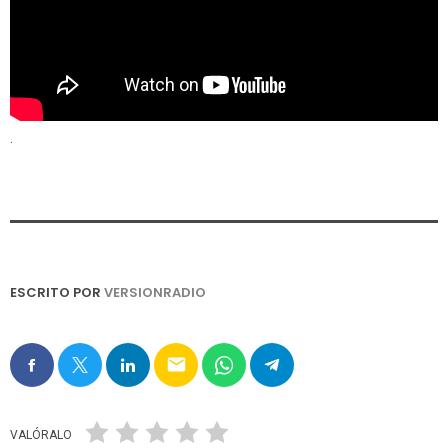
.
ESCRITO POR
VERSIONRADIO
email
VALÓRALO