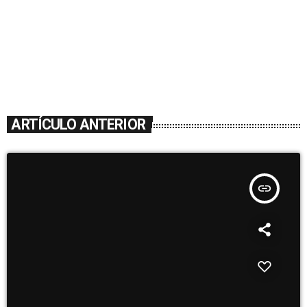
ARTÍCULO ANTERIOR
insert_link