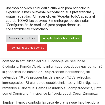
PLAY
search
menu
pause
Usamos cookies en nuestro sitio web para brindarle la
experiencia más relevante recordando sus preferencias y
visitas repetidas. Al hacer clic en "Aceptar todo", acepta el
uso de TODAS las cookies. Sin embargo, puede visitar
mayo 20, 2020
"Configuración de cookies" para proporcionar un
consentimiento controlado.
32.144 identificados y 10.378
propuestas de sanción en Elche
Ajustes de cookies
Aceptar todas las cookies
desde que comenzó la pandemia
Rechazar todas las cookies
En el programa
Versión Radio-El Aperitivo
de hoy hemos
contado la actualidad del día. El concejal de Seguridad
Ciudadana, Ramón Abad, ha informado que, desde que comenzó
la pandemia, ha habido 32.144 personas identificadas, 45
detenidos, 10.378 propuestas de sanción, 1.378 vehículos
interceptados, 73 cierres de establecimientos y 152 indigentes
remitidos al albergue. Hemos resumido su comparecencia, junto
con el Comisario Principal de la Policía Local, César Zaragoza.
También hemos contado la rueda de prensa que ha ofrecido la