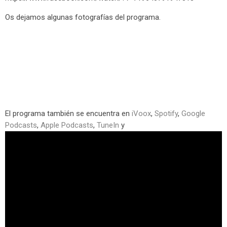
Os dejamos algunas fotografías del programa.
El programa también se encuentra en
iVoox
,
Spotify
,
Google
Podcasts
,
Apple Podcasts
,
TuneIn
y