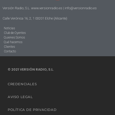
Versión Radio, S.L. www.versionradio.es |
info@versionradio.es
Calle Verónica 16, 2, 1 03201 Elche (Alicante)
Noticias
Club de Oyentes
Quienes Somos
Qué hacemos
Clientes
Contacto
© 2021 VERSIÓN RADIO, S.L.
CREDENCIALES
AVISO LEGAL
POLÍTICA DE PRIVACIDAD