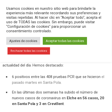
PLAY
search
menu
pause
Usamos cookies en nuestro sitio web para brindarle la
experiencia más relevante recordando sus preferencias y
visitas repetidas. Al hacer clic en "Aceptar todo", acepta el
uso de TODAS las cookies. Sin embargo, puede visitar
julio 25, 2020
"Configuración de cookies" para proporcionar un
consentimiento controlado.
6 positivos entre las 408 pruebas
PCR que se hicieron a principios de
Ajustes de cookies
Aceptar todas las cookies
semana en Santa Pola
Rechazar todas las cookies
En el programa Versión Radio-Versión Verano hemos contado la
actualidad del día. Hemos destacado:
6 positivos entre las 408 pruebas PCR que se hicieron
el
pasado martes en Santa Pola
.
En las últimas dos semanas ha subido el número de
nuevos casos de coronavirus en
Elche en 56 casos, 20
en Santa Pola y 3 en Crevillent
.