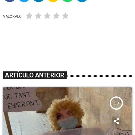
VALÓRALO
ARTÍCULO ANTERIOR
insert_link