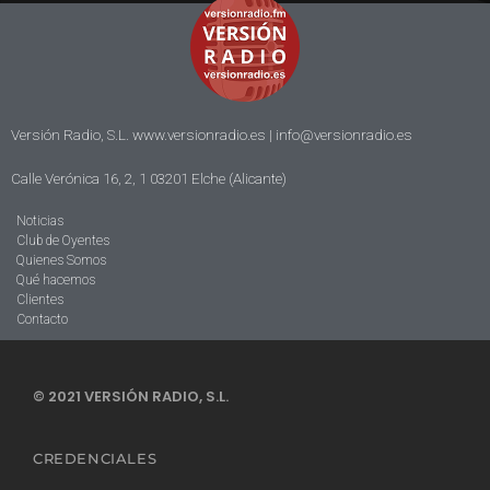
Versión Radio, S.L. www.versionradio.es |
info@versionradio.es
Calle Verónica 16, 2, 1 03201 Elche (Alicante)
Noticias
Club de Oyentes
Quienes Somos
Qué hacemos
Clientes
Contacto
© 2021 VERSIÓN RADIO, S.L.
CREDENCIALES