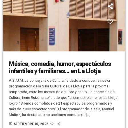
Música, comedia, humor, espectáculos
infantiles y familiares… en La Llotja
A.S./J.M. La concejalía de Cultura ha dado a conocer la nueva
programación de la Sala Cultural de La Llotja para la próxima
temporada, entre los meses de octubre y enero. La concejala de
Cultura, Irene Ruiz, ha señalado que “el semestre anterior, La Llotja
logró 18 llenos completos de 21 espectáculos programados y
más de 7.000 espectadores”. El programador de la sala, Manuel
Muñoz, ha destacado actuaciones como la de […]
today
SEPTIEMBRE 10, 2025