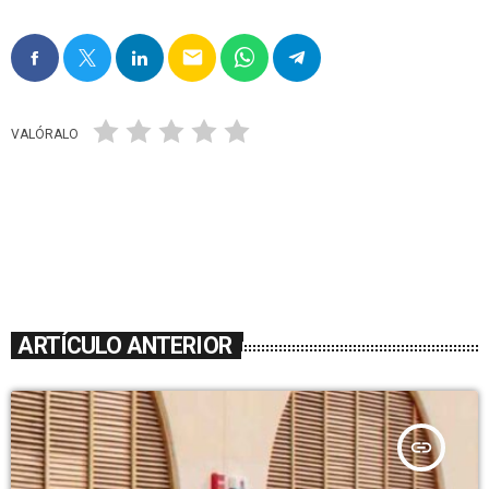
email
VALÓRALO
ARTÍCULO ANTERIOR
insert_link