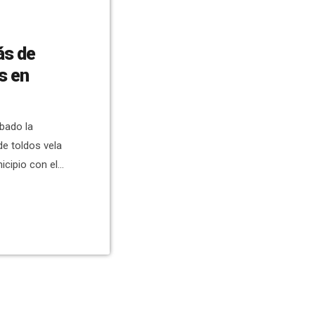
ás de
s en
bado la
de toldos vela
icipio con el
ra en los
.628 euros a la
n plazo de
cios Públicos,