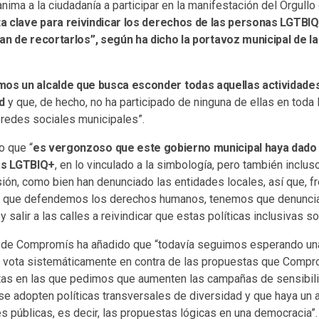
ima a la ciudadanía a participar en la manifestación del Orgull
ta clave para reivindicar los derechos de las personas LGTBI
an de recortarlos”, según ha dicho la portavoz municipal de l
os un alcalde que busca esconder todas aquellas actividades
d
y que, de hecho, no ha participado de ninguna de ellas en toda la
 redes sociales municipales”.
o que “
es vergonzoso que este gobierno municipal haya dado 
cas LGTBIQ+
, en lo vinculado a la simbología, pero también inclus
ón, como bien han denunciado las entidades locales, así que, fre
 que defendemos los derechos humanos, tenemos que denunciar
salir a las calles a reivindicar que estas políticas inclusivas so
 de Compromís ha añadido que “todavía seguimos esperando una
r vota sistemáticamente en contra de las propuestas que Comp
tas en las que pedimos que aumenten las campañas de sensibili
se adopten políticas transversales de diversidad y que haya un 
s públicas, es decir, las propuestas lógicas en una democracia”.