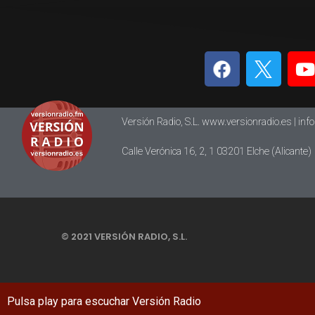
Versión Radio, S.L. www.versionradio.es |
inf
Calle Verónica 16, 2, 1 03201 Elche (Alicante)
© 2021 VERSIÓN RADIO, S.L.