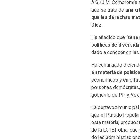
A.S./J.M. Compromís an
que se trata de
una ci
que las derechas trat
Díez.
Ha añadido que “
tenem
políticas de diversida
dado a conocer en las
Ha continuado diciend
en materia de políti
económicos y en difusi
personas demócratas,
gobierno de PP y Vox y 
La portavoz municipal
qué el Partido Popula
esta materia, propues
de la LGTBIfobia, que 
de las administracione