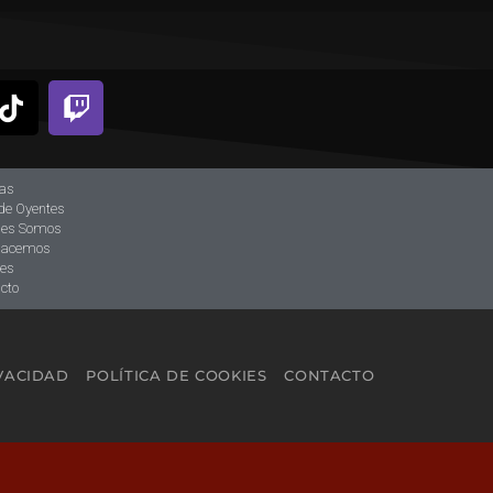
ias
de Oyentes
nes Somos
hacemos
tes
cto
IVACIDAD
POLÍTICA DE COOKIES
CONTACTO