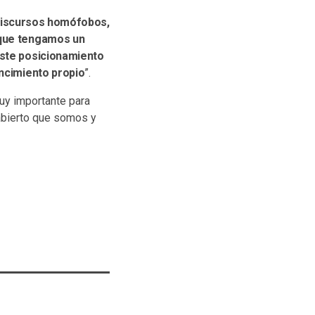
 discursos homófobos,
 que tengamos un
este posicionamiento
encimiento propio
”.
uy importante para
 abierto que somos y