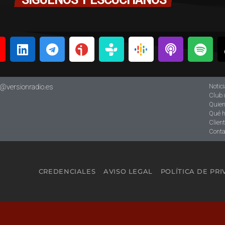
Notic
o@versionradio.es
Club 
Quie
Qué 
Clien
Conta
CREDENCIALES
AVISO LEGAL
POLÍTICA DE PR