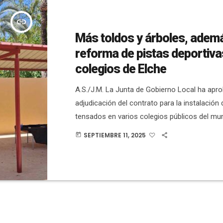
insert_link
Más toldos y árboles, adem
reforma de pistas deportiva
colegios de Elche
A.S./J.M. La Junta de Gobierno Local ha apro
adjudicación del contrato para la instalación 
tensados en varios colegios públicos del mun
objetivo de mejorar las condiciones de somb
SEPTIEMBRE 11, 2025
today
patios. La actuación se ha adjudicado por 56
empresa Grupo Costa Blanca HTS S.L., con u
ejecución de dos meses. El concejal de Servi
Claudio Guilabert, ha explicado […]