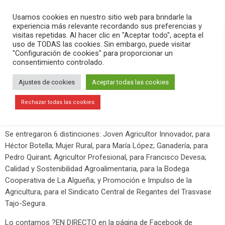
PLAY
search
menu
pause
Usamos cookies en nuestro sitio web para brindarle la
experiencia más relevante recordando sus preferencias y
visitas repetidas. Al hacer clic en "Aceptar todo", acepta el
uso de TODAS las cookies. Sin embargo, puede visitar
julio 7, 2019
"Configuración de cookies" para proporcionar un
consentimiento controlado.
ASAJA Alicante entrega sus premios
anuales
Ajustes de cookies
Aceptar todas las cookies
Las instalaciones de Distrito Digital acogían este sábado la
11ª
Rechazar todas las cookies
Edición de los Premios ASAJA-Alicante.
Se entregaron 6 distinciones: Joven Agricultor Innovador, para
Héctor Botella; Mujer Rural, para María López; Ganadería, para
Pedro Quirant; Agricultor Profesional, para Francisco Devesa;
Calidad y Sostenibilidad Agroalimentaria, para la Bodega
Cooperativa de La Algueña; y Promoción e Impulso de la
Agricultura, para el Sindicato Central de Regantes del Trasvase
Tajo-Segura.
Lo contamos ?EN DIRECTO en la página de Facebook de