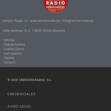
Versión Radio, S.L. www.versionradio.es |
info@versionradio.es
Calle Verónica 16, 2, 1 03201 Elche (Alicante)
Noticias
Club de Oyentes
Quienes Somos
Qué hacemos
Clientes
Contacto
© 2021 VERSIÓN RADIO, S.L.
CREDENCIALES
AVISO LEGAL