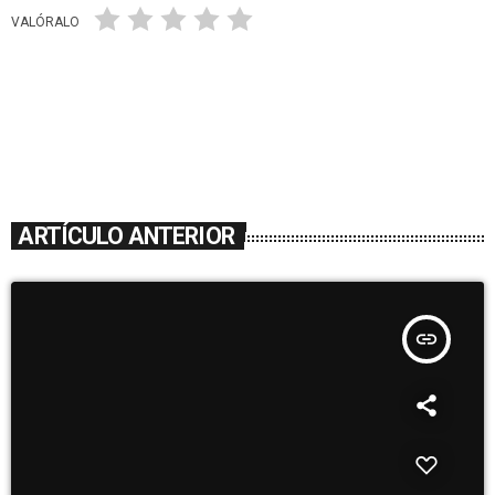
VALÓRALO
ARTÍCULO ANTERIOR
insert_link