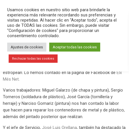
PLAY
search
menu
pause
Usamos cookies en nuestro sitio web para brindarle la
experiencia más relevante recordando sus preferencias y
visitas repetidas. Al hacer clic en "Aceptar todo", acepta el
uso de TODAS las cookies. Sin embargo, puede visitar
abril 9, 2019
"Configuración de cookies" para proporcionar un
consentimiento controlado.
¿Cómo mantienen y reparan los
contenedores en Urbaser?
Ajustes de cookies
Aceptar todas las cookies
Este martes 9 de abril hemos conocido el trabajo que se hace
Rechazar todas las cookies
desde Urbaser para mantener y reparar los contenedores que se
estropean. Lo hemos contado en la página de Facebook de
Elx
Més Net
.
Varios trabajadores: Miguel Galarzo (de chapa y pintura), Sergio
Torneros (soldadura de plástico), José García (tornillería y
herraje) y Narciso Gomariz (pintura) nos han contado la labor
que hacen para reparar los contenedores de metal y de plástico,
además del pintado posterior que realizan.
Y el jefe de Servicio,
José Luis Orellana
, también ha destacado la