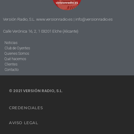
Versión Radio, S.L. www.versionradio.es |
info@versionradio.es
Calle Verónica 16, 2, 1 03201 Elche (Alicante)
Noticias
Club de Oyentes
Quienes Somos
Qué hacemos
Clientes
Contacto
© 2021 VERSIÓN RADIO, S.L.
CREDENCIALES
AVISO LEGAL