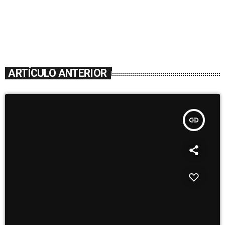
ARTÍCULO ANTERIOR
insert_link