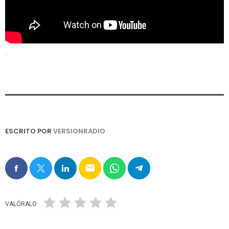
.
ESCRITO POR
VERSIONRADIO
email
VALÓRALO