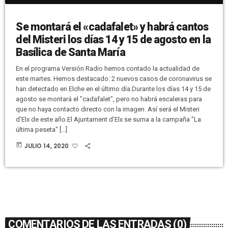
Se montará el «cadafalet» y habrá cantos
del Misteri los días 14 y 15 de agosto en la
Basílica de Santa María
En el programa Versión Radio hemos contado la actualidad de
este martes. Hemos destacado: 2 nuevos casos de coronavirus se
han detectado en Elche en el último día.Durante los días 14 y 15 de
agosto se montará el "cadafalet", pero no habrá escaleras para
que no haya contacto directo con la imagen. Así será el Misteri
d'Elx de este año.El Ajuntament d'Elx se suma a la campaña "La
última peseta" […]
today
JULIO 14, 2020
COMENTARIOS DE LAS ENTRADAS (0)