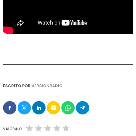
.
ESCRITO POR
VERSIONRADIO
email
VALÓRALO