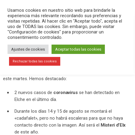
PLAY
search
menu
pause
Usamos cookies en nuestro sitio web para brindarle la
experiencia más relevante recordando sus preferencias y
visitas repetidas. Al hacer clic en "Aceptar todo", acepta el
uso de TODAS las cookies. Sin embargo, puede visitar
julio 14, 2020
"Configuración de cookies" para proporcionar un
consentimiento controlado.
Se montará el «cadafalet» y habrá
cantos del Misteri los días 14 y 15 de
Ajustes de cookies
Aceptar todas las cookies
agosto en la Basílica de Santa María
Rechazar todas las cookies
En el programa Versión Radio hemos contado la actualidad de
este martes. Hemos destacado:
2 nuevos casos de
coronavirus
se han detectado en
Elche en el último día.
Durante los días 14 y 15 de agosto se montará el
«cadafalet», pero no habrá escaleras para que no haya
contacto directo con la imagen. Así será el
Misteri d’Elx
de este año.