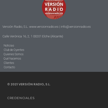
Versión Radio, S.L. www.versionradio.es |
info@versionradio.es
Calle Verónica 16, 2, 1 03201 Elche (Alicante)
Noticias
Club de Oyentes
Quienes Somos
Qué hacemos
Clientes
Contacto
© 2021 VERSIÓN RADIO, S.L.
CREDENCIALES