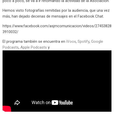
poco a poco, se va a ir retomando la actividad de la Asociación.
Hemos visto fotografías remitidas por la audiencia, que una vez
más, han dejado decenas de mensajes en el Facebook Chat.
https://www.facebook.com/asjmcomunicacion/videos/27453828
3910032/
El programa también se encuentra en
iVoox
,
Spotify
,
Google
Podcasts
,
Apple Podcasts
y