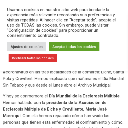
PLAY
search
menu
pause
Usamos cookies en nuestro sitio web para brindarle la
experiencia más relevante recordando sus preferencias y
visitas repetidas. Al hacer clic en "Aceptar todo", acepta el
uso de TODAS las cookies. Sin embargo, puede visitar
mayo 30, 2020
"Configuración de cookies" para proporcionar un
consentimiento controlado.
Conmemoramos el Día Mundial de la
Esclerosis Múltiple
Ajustes de cookies
Aceptar todas las cookies
En el programa
Versión Radio-El Aperitivo
hemos contado la
Rechazar todas las cookies
actualidad de la mañana, actualizando los datos sobre el
#coronavirus en las tres localidades de la comarca: Elche, Santa
Pola y Crevillent. Hemos explicado que mañana es el Día Mundial
Sin Tabaco y que desde el lunes abre el Archivo Municipal.
Y hoy se conmemora el
Día Mundial de la Esclerosis Múltiple
.
Hemos hablado con la
presidenta de la Asociación de
Esclerosis Múltiple de Elche y Crevillente, María José
Marroquí
. Con ella hemos repasado cómo han vivido las
personas que tienen esta enfermedad el confinamiento y cómo,