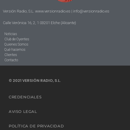
Versión Radio, S.L. www.versionradio.es |
info@versionradio.es
Calle Verónica 16, 2, 1 03201 Elche (Alicante)
Noticias
Club de Oyentes
Quienes Somos
Qué hacemos
Clientes
Contacto
© 2021 VERSIÓN RADIO, S.L.
CREDENCIALES
AVISO LEGAL
POLÍTICA DE PRIVACIDAD