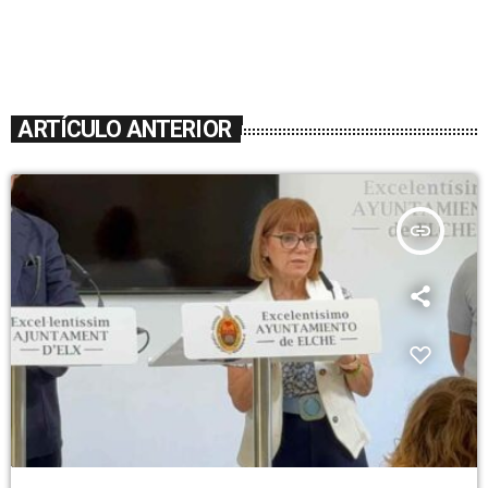
ARTÍCULO ANTERIOR
insert_link