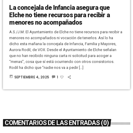
La concejala de Infancia asegura que
Elche no tiene recursos para recibir a
menores no acompañados
A.S./J.M. El Ayuntamiento de Elche no tiene recursos para recibir a
menores no acompañados ni vocación de tenerlos. Así lo ha
dicho esta mañana la concejala de Infancia, Familia y Mayores,
Aurora Rodil, de VOX. Desde el Ayuntamiento de Elche señalan
que no han recibido ninguna carta ni solicitud para acoger a
“menas”, cosa que sí está ocurriendo con otros consistorios.
Rodil ha dicho que “nadie nos va a pedir […]
today
SEPTIEMBRE 4, 2025
1
COMENTARIOS DE LAS ENTRADAS (0)