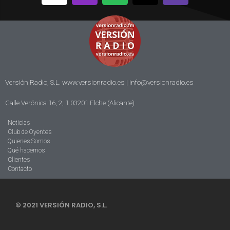
Versión Radio, S.L. www.versionradio.es |
info@versionradio.es
Calle Verónica 16, 2, 1 03201 Elche (Alicante)
Noticias
Club de Oyentes
Quienes Somos
Qué hacemos
Clientes
Contacto
© 2021 VERSIÓN RADIO, S.L.