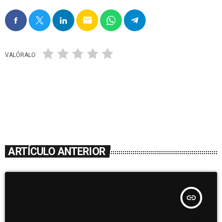
email
VALÓRALO
ARTÍCULO ANTERIOR
insert_link