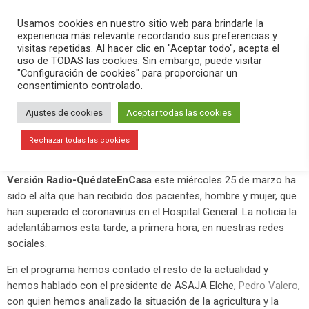
PLAY
search
menu
pause
Usamos cookies en nuestro sitio web para brindarle la
experiencia más relevante recordando sus preferencias y
visitas repetidas. Al hacer clic en "Aceptar todo", acepta el
uso de TODAS las cookies. Sin embargo, puede visitar
marzo 26, 2020
"Configuración de cookies" para proporcionar un
consentimiento controlado.
Dan de alta a dos personas que han
superado el coronavirus en el
Ajustes de cookies
Aceptar todas las cookies
Hospital General
Rechazar todas las cookies
La buena noticia con la que hemos comenzado el programa
Versión Radio-QuédateEnCasa
este miércoles 25 de marzo ha
sido el alta que han recibido dos pacientes, hombre y mujer, que
han superado el coronavirus en el Hospital General. La noticia la
adelantábamos esta tarde, a primera hora, en nuestras redes
sociales.
En el programa hemos contado el resto de la actualidad y
hemos hablado con el presidente de ASAJA Elche,
Pedro Valero
,
con quien hemos analizado la situación de la agricultura y la