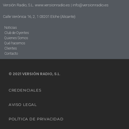
Versión Radio, S.L. www.versionradio.es |
info@versionradio.es
Calle Verónica 16, 2, 1 03201 Elche (Alicante)
Noticias
Club de Oyentes
Quienes Somos
Qué hacemos
Clientes
Contacto
© 2021 VERSIÓN RADIO, S.L.
CREDENCIALES
AVISO LEGAL
POLÍTICA DE PRIVACIDAD