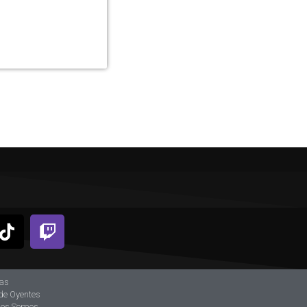
ias
de Oyentes
nes Somos