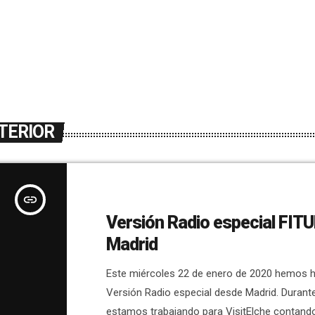
TERIOR
insert_link
Versión Radio especial FIT
Madrid
Este miércoles 22 de enero de 2020 hemos 
Versión Radio especial desde Madrid. Durant
estamos trabajando para VisitElche contando