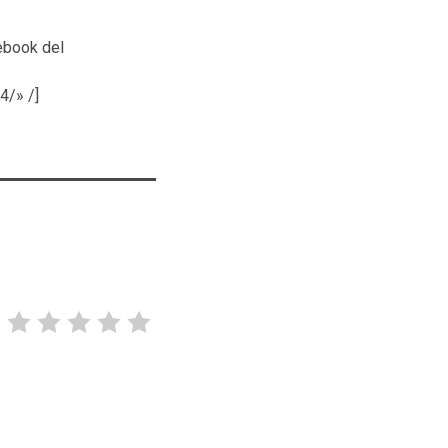
cebook del
/» /]