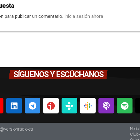
uesta
ón para publicar un comentario.
Inicia sesión ahora
SÍGUENOS Y ESCÚCHANOS
Notic
o@versionradio.es
Club 
Quie