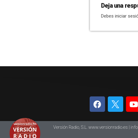
Deja una resp
Debes iniciar sesi
Versión Radio, S.L. www.versionradio.es |
inf