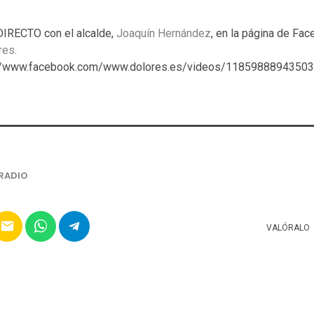
IRECTO con el alcalde,
Joaquín Hernández
, en la página de Fa
res
.
s://www.facebook.com/www.dolores.es/videos/118598889435034
RADIO
email
VALÓRALO