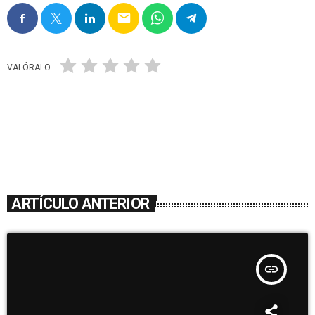
email
VALÓRALO
ARTÍCULO ANTERIOR
insert_link