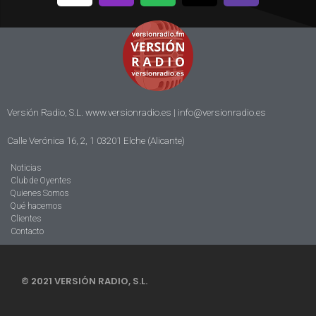
Versión Radio, S.L. www.versionradio.es |
info@versionradio.es
Calle Verónica 16, 2, 1 03201 Elche (Alicante)
Noticias
Club de Oyentes
Quienes Somos
Qué hacemos
Clientes
Contacto
© 2021 VERSIÓN RADIO, S.L.