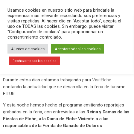
PLAY
search
menu
pause
Usamos cookies en nuestro sitio web para brindarle la
experiencia más relevante recordando sus preferencias y
visitas repetidas. Al hacer clic en "Aceptar todo", acepta el
uso de TODAS las cookies. Sin embargo, puede visitar
enero 23, 2020
"Configuración de cookies" para proporcionar un
consentimiento controlado.
Versión Radio especial FITUR desde
Madrid
Ajustes de cookies
Aceptar todas las cookies
Este miércoles 22 de enero de 2020 hemos hecho un
Versión
Rechazar todas las cookies
Radio especial desde Madrid.
Durante estos días estamos trabajando para
VisitElche
contando la actualidad que se desarrolla en la feria de turismo
FITUR.
Y esta noche hemos hecho el programa emitiendo reportajes
grabados en la feria, con entrevistas a las
Reina y Damas de las
Fiestas de Elche, a la Dama de Elche Viviente o a las
responsables de la Ferida de Ganado de Dolores
.