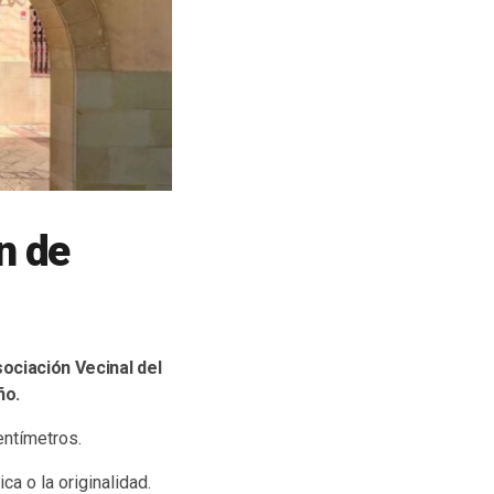
en de
ociación Vecinal del
ño.
entímetros.
ca o la originalidad.