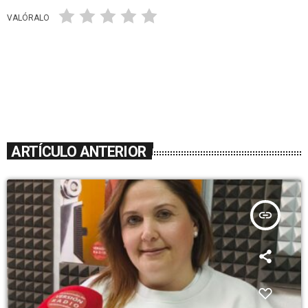
VALÓRALO
ARTÍCULO ANTERIOR
insert_link