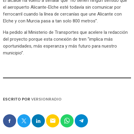
El alcalde ha vuelto a señalar que “no tienen ningún sentido que
el aeropuerto Alicante-Elche esté todavía sin comunicar por
ferrocarril cuando la línea de cercanías que une Alicante con
Elche y con Murcia pasa a tan solo 800 metros”.
Ha pedido al Ministerio de Transportes que acelere la redacción
del proyecto porque esta conexión de tren “implica más
oportunidades, más esperanza y más futuro para nuestro
municipio”.
ESCRITO POR
VERSIONRADIO
email