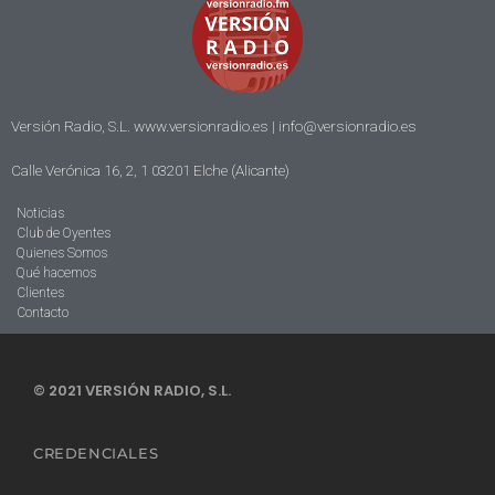
Versión Radio, S.L. www.versionradio.es |
info@versionradio.es
Calle Verónica 16, 2, 1 03201 Elche (Alicante)
Noticias
Club de Oyentes
Quienes Somos
Qué hacemos
Clientes
Contacto
© 2021 VERSIÓN RADIO, S.L.
CREDENCIALES