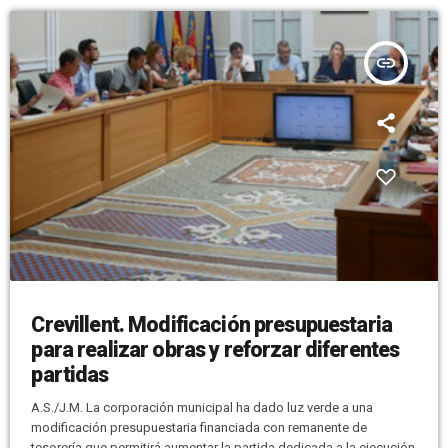
insert_link
Crevillent. Modificación presupuestaria
para realizar obras y reforzar diferentes
partidas
A.S./J.M. La corporación municipal ha dado luz verde a una
modificación presupuestaria financiada con remanente de
tesorería que permitirá aumentar la partida dedicada a la ejecución