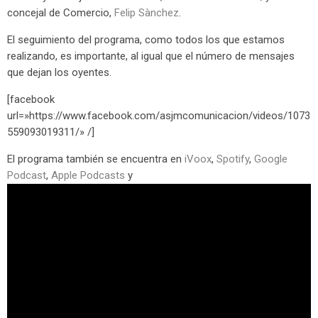
concejal de Comercio,
Felip Sànchez
.
El seguimiento del programa, como todos los que estamos
realizando, es importante, al igual que el número de mensajes
que dejan los oyentes.
[facebook
url=»https://www.facebook.com/asjmcomunicacion/videos/1073
559093019311/» /]
El programa también se encuentra en
iVoox
,
Spotify
,
Google
Podcast
,
Apple Podcasts
y