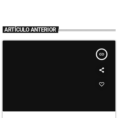
ARTÍCULO ANTERIOR
insert_link