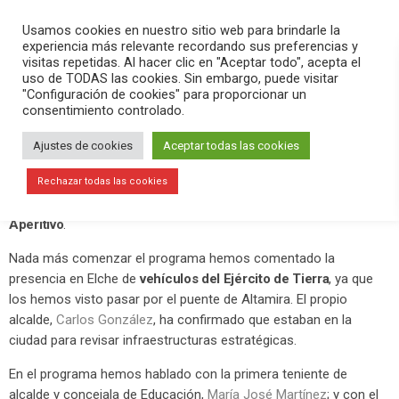
PLAY
search
menu
pause
Usamos cookies en nuestro sitio web para brindarle la
experiencia más relevante recordando sus preferencias y
visitas repetidas. Al hacer clic en "Aceptar todo", acepta el
uso de TODAS las cookies. Sin embargo, puede visitar
marzo 19, 2020
"Configuración de cookies" para proporcionar un
consentimiento controlado.
El Ejército de Tierra llega a Elche para
revisar infraestructuras estratégicas
Ajustes de cookies
Aceptar todas las cookies
Este jueves 19 de marzo,
Día de San José, Día del Padre
,
Rechazar todas las cookies
hemos hecho un nuevo programa de
Versión Radio-El
Aperitivo
.
Nada más comenzar el programa hemos comentado la
presencia en Elche de
vehículos del Ejército de Tierra
, ya que
los hemos visto pasar por el puente de Altamira. El propio
alcalde,
Carlos González
, ha confirmado que estaban en la
ciudad para revisar infraestructuras estratégicas.
En el programa hemos hablado con la primera teniente de
alcalde y concejala de Educación,
María José Martínez
; y con el