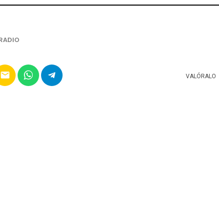
RADIO
email
VALÓRALO