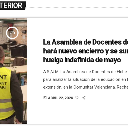
TERIOR
insert_link
La Asamblea de Docentes d
hará nuevo encierro y se su
huelga indefinida de mayo
A.S./J.M. La Asamblea de Docentes de Elche 
para analizar la situación de la educación en 
extensión, en la Comunitat Valenciana. Rech
calendario de negociaciones y la “actitud de l
ABRIL 22, 2026
today
que consideran “negligente” e “irrespetuosa c
comunidad educativa”. Desde la Asamblea se
sumarán a la huelga indefinida de mayo. Las
están decididas y se anima a todo el […]