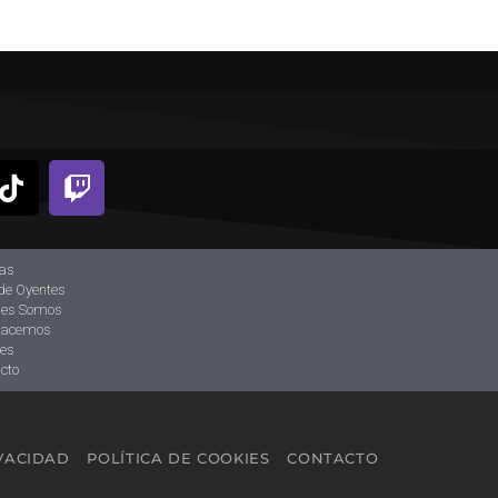
ias
de Oyentes
nes Somos
hacemos
tes
cto
IVACIDAD
POLÍTICA DE COOKIES
CONTACTO