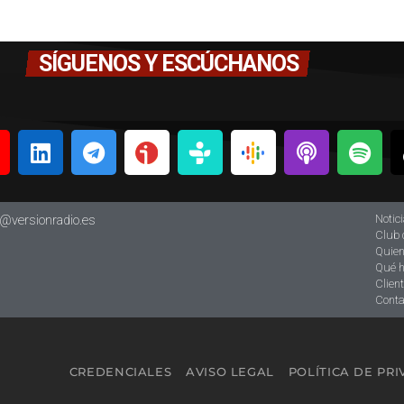
SÍGUENOS Y ESCÚCHANOS
Notic
o@versionradio.es
Club 
Quie
Qué 
Clien
Conta
CREDENCIALES
AVISO LEGAL
POLÍTICA DE PR