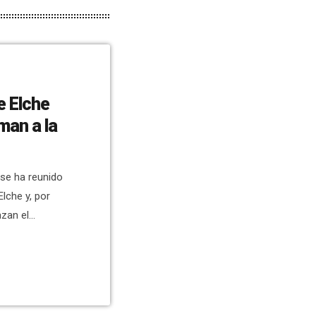
e Elche
man a la
se ha reunido
Elche y, por
azan el
a Conselleria”,
on la
ñalan que se
 fechas no